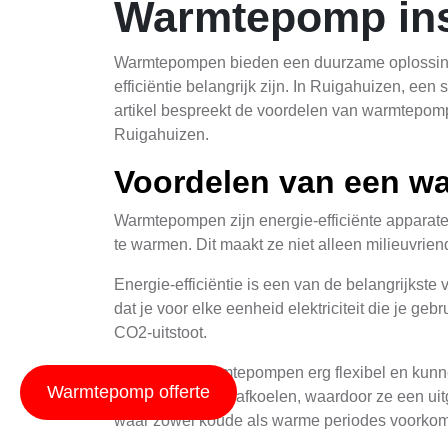
Warmtepomp inst
Warmtepompen bieden een duurzame oplossing v
efficiëntie belangrijk zijn. In Ruigahuizen, ee
artikel bespreekt de voordelen van warmtepompe
Ruigahuizen.
Voordelen van een 
Warmtepompen zijn energie-efficiënte apparate
te warmen. Dit maakt ze niet alleen milieuvrien
Energie-efficiëntie is een van de belangrijkst
dat je voor elke eenheid elektriciteit die je ge
CO2-uitstoot.
Verder zijn warmtepompen erg flexibel en kunn
Warmtepomp offerte
van een gebouw afkoelen, waardoor ze een uitg
waar zowel koude als warme periodes voorko