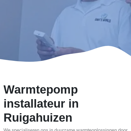
Warmtepomp
installateur in
Ruigahuizen
We specialiseren ons in duurzame warmteoplossingen door